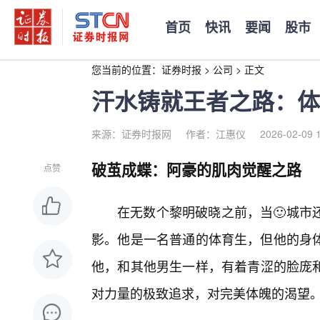
首页
快讯
要闻
股市
您当前的位置：
证券时报
>
公司
>
正文
汗水铸就王者之路：体
来源：证券时报网
作者：江惠仪
2026-02-09 
破茧成蝶：阿豪的肌肉觉醒之路
点赞
在无数个黎明破晓之前，当🙂城市
影。他是一名普通的体育生，但他的身
他，和其他男生一样，有着青涩的脸庞
对力量的极致追求，对完美体魄的渴望