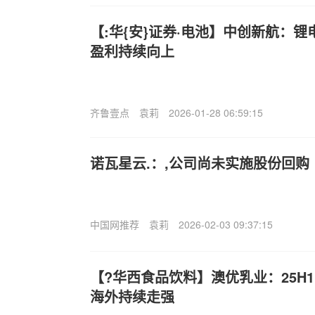
【:华{安}证券·电池】中创新航：
盈利持续向上
齐鲁壹点
袁莉
2026-01-28 06:59:15
诺瓦星云.：,公司尚未实施股份回购
中国网推荐
袁莉
2026-02-03 09:37:15
【?华西食品饮料】澳优乳业：25H
海外持续走强