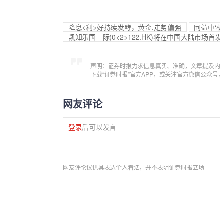
降息<利>好持续发酵，黄金.走势偏强
同益中‘
凯知乐国—际(0<2>122.HK)将在中国大陆市场首发HEL
声明：证券时报力求信息真实、准确，文章提及内
下载“证券时报”官方APP，或关注官方微信公众
网友评论
登录
后可以发言
网友评论仅供其表达个人看法，并不表明证券时报立场