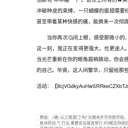
冲破种皮的束缚，一只蝴蝶的振翅需要经
甚至带着某种快感的痛，能换来一次彻
当你再次🤔闭上眼，感受那微小的
这一刻，我正在变得更强大，也更迷人
当光芒重新在你的眼角眉梢跳动，你会感
的自己。毕竟，这人间繁华，只留给那
活动：【
8cjVGdkyAuHwSRRkeCZXbTJ
穆迪：<确>认工银澳门“A2”长期本外币存款评级，
板块异动 ?| 行业:重要会议接连举行 6G概念持续