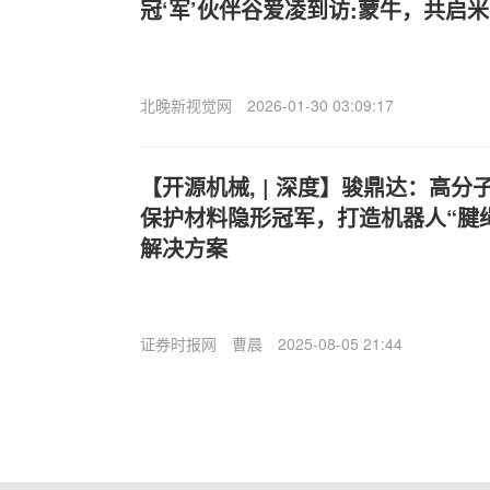
冠‘军’伙伴谷爱凌到访:蒙牛，共启
北晚新视觉网
2026-01-30 03:09:17
【开源机械, | 深度】骏鼎达：高
保护材料隐形冠军，打造机器人“腱
解决方案
证券时报网
曹晨
2025-08-05 21:44