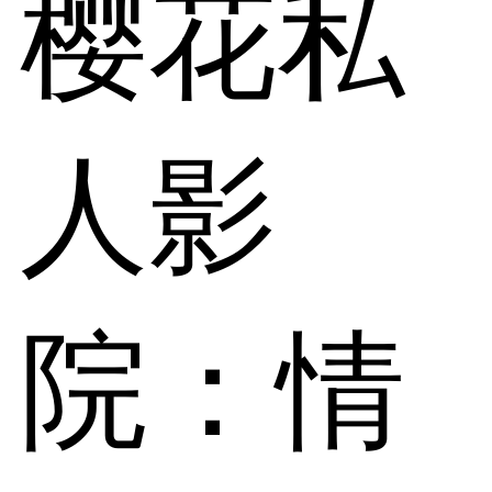
樱花私
人影
院：情