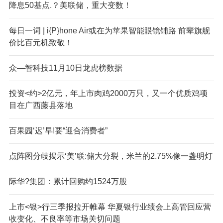
降息50基点.？美联储，重大变数！
每日一词 | i{P}hone Air或在为苹果智能眼镜铺路 前辈旗舰
价比百元机致敬！
众—智科技11月10日龙虎榜数据
投资<约>2亿元，年上市肉鸡2000万只，又一个优质鸡项
目在广西藤县落地
百果园‘迟’早!要“迎合消费者”
点阵图分歧揭示‘美’联:储大分裂，米兰的2.75%像一盏明灯
际华?集团：累计回购约1524万股
上市<银>行三季报拉开帷幕 华夏银行业绩会上高管回应营
收变化、不良率等市场关切问题