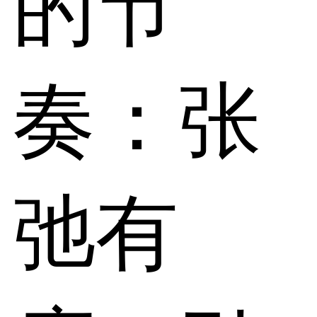
的节
奏：张
弛有