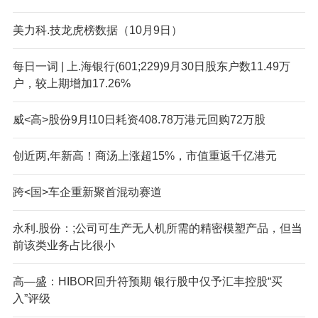
美力科.技龙虎榜数据（10月9日）
每日一词 | 上.海银行(601;229)9月30日股东户数11.49万
户，较上期增加17.26%
威<高>股份9月!10日耗资408.78万港元回购72万股
创近两,年新高！商汤上涨超15%，市值重返千亿港元
跨<国>车企重新聚首混动赛道
永利.股份：;公司可生产无人机所需的精密模塑产品，但当
前该类业务占比很小
高—盛：HIBOR回升符预期 银行股中仅予汇丰控股“买
入”评级