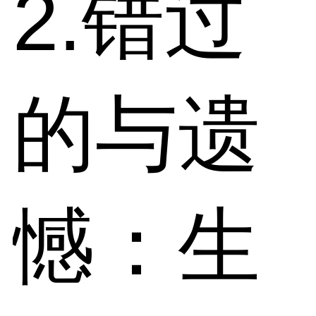
2.错过
的与遗
憾：生