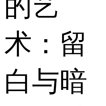
的艺
术：留
白与暗