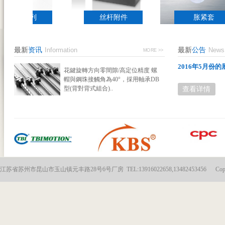
滚珠系列
丝杆附件
胀紧套
最新
资讯
Information
最新
公告
News
MORE >>
2016年5月份的
花鍵旋轉方向零間隙/高定位精度 螺
帽與鋼珠接觸角為40°，採用軸承DB
型(背對背式組合)..
查看详情
江苏省苏州市昆山市玉山镇元丰路28号6号厂房 TEL:13916022658,13482453456 Copyright