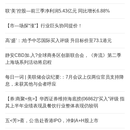
联‘美’控股—前三季净利润5.43亿元 同比增长6.88%
【市—场探“涨”】行业巨头协同提价！
高‘盛’：;给予中芯国际买入评级 升目标价至73.1港元
静安CBD加.入?全球商务区创新联合会，《奔流》第二季
上海场系列活动将启程
每日一词 | 美联储会议纪要:：7月会议上仅两位官员支持降
息，未获其他与会者呼应
【券:商聚<焦>】华西证券维持海底捞(06862)“买入”评级 指
其上半年业绩表现及餐饮行业整体表现仍较弱
五<芳>斋，公:告赴香港IPO，冲刺A+H股上市