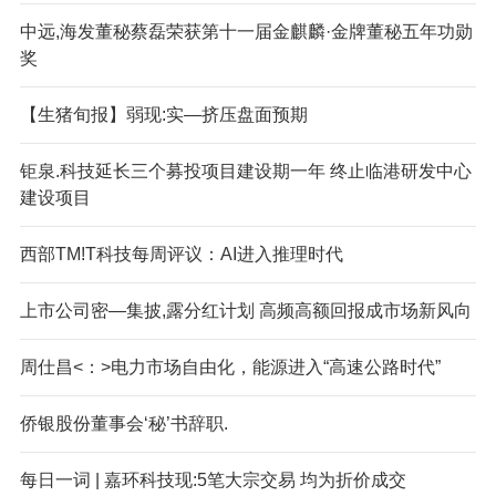
中远,海发董秘蔡磊荣获第十一届金麒麟·金牌董秘五年功勋
奖
【生猪旬报】弱现:实—挤压盘面预期
钜泉.科技延长三个募投项目建设期一年 终止临港研发中心
建设项目
西部TM!T科技每周评议：AI进入推理时代
上市公司密—集披,露分红计划 高频高额回报成市场新风向
周仕昌<：>电力市场自由化，能源进入“高速公路时代”
侨银股份董事会‘秘’书辞职.
每日一词 | 嘉环科技现:5笔大宗交易 均为折价成交