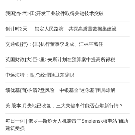
我国油<气>田;开发工业软件取得关键技术突破
倒计时2天;！:锁定人民路演，共探高质量数据集建设
交通银{行}：{非}执行董事李龙成、汪林平离任
英国财政{大}臣<里>夫斯计划在预算案中提高所得税
中远海特：!副总经理顾卫东辞职
绩优基{面}临清?盘风险，中银基金“迷你基”困局难解
美.股本,月失地已收复，三大关键事件能否点燃新行情？
每日一词 | 俄罗—斯称无人机袭击了Smolensk核电站 辅助
建筑受损