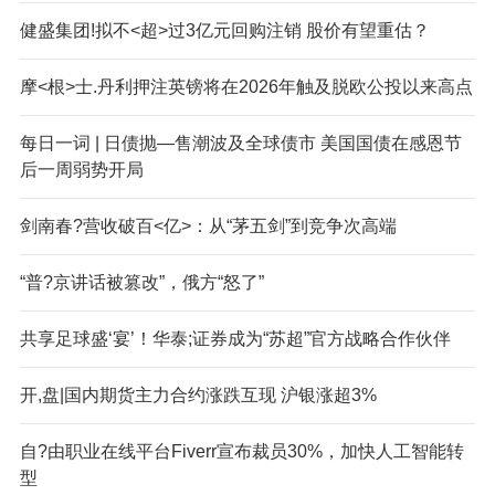
健盛集团!拟不<超>过3亿元回购注销 股价有望重估？
摩<根>士.丹利押注英镑将在2026年触及脱欧公投以来高点
每日一词 | 日债抛—售潮波及全球债市 美国国债在感恩节
后一周弱势开局
剑南春?营收破百<亿>：从“茅五剑”到竞争次高端
“普?京讲话被篡改”，俄方“怒了”
共享足球盛‘宴’！华泰;证券成为“苏超”官方战略合作伙伴
开,盘|国内期货主力合约涨跌互现 沪银涨超3%
自?由职业在线平台Fiverr宣布裁员30%，加快人工智能转
型