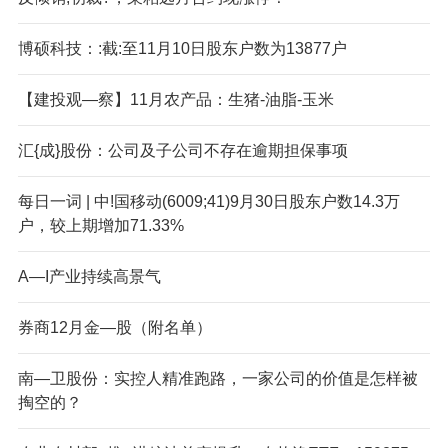
博硕科技：:截:至11月10日股东户数为13877户
【建投观—察】11月农产品：生猪-油脂-玉米
汇{成}股份：公司及子公司不存在逾期担保事项
每日一词 | 中!国移动(6009;41)9月30日股东户数14.3万
户，较上期增加71.33%
A—I产业持续高景气
券商12月金—股（附名单）
南—卫股份：实控人精准跑路，一家公司的价值是怎样被
掏空的？