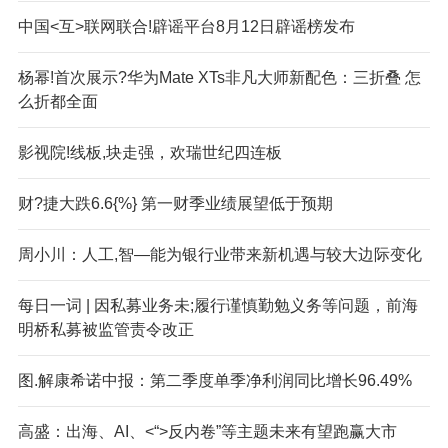
中国<互>联网联合!辟谣平台8月12日辟谣榜发布
杨幂!首次展示?华为Mate XTs非凡大师新配色：三折叠 怎
么折都全面
影视院!线板,块走强，欢瑞世纪四连板
财?捷大跌6.6{%} 第一财季业绩展望低于预期
周小川：人工,智—能为银行业带来新机遇与较大边际变化
每日一词 | 因私募业务未;履行谨慎勤勉义务等问题，前海
明桥私募被监管责令改正
图.解康希诺中报：第二季度单季净利润同比增长96.49%
高盛：出海、AI、<“>反内卷”等主题未来有望跑赢大市