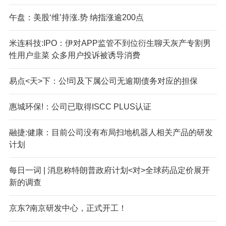
午盘：美股‘维’持涨.势 纳指涨逾200点
米连科技:IPO：伊对APP监管不到位衍生聊天灰产专割男
性用户韭菜 众多用户投诉被诱导消费
易点<天>下：公!司及下属公司无逾期债务对应的担保
惠城环保!：公司已取得ISCC PLUS认证
融捷:健康：目前公司没有布局扫地机器人相关产品的研发
计划
每日一词 | 消息称特朗普政府计划<对>全球药品定价展开
新的调查
京东?南京研发中心，正式开工！