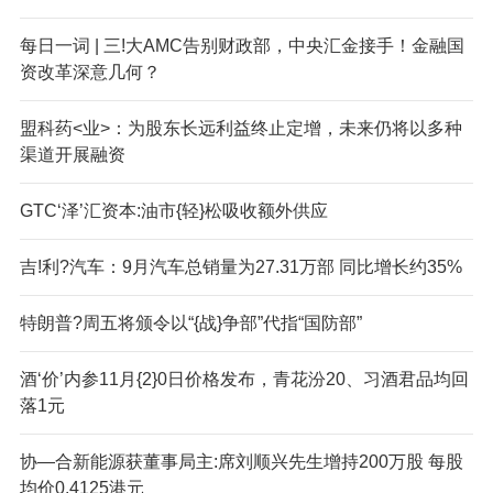
每日一词 | 三!大AMC告别财政部，中央汇金接手！金融国
资改革深意几何？
盟科药<业>：为股东长远利益终止定增，未来仍将以多种
渠道开展融资
GTC‘泽’汇资本:油市{轻}松吸收额外供应
吉!利?汽车：9月汽车总销量为27.31万部 同比增长约35%
特朗普?周五将颁令以“{战}争部”代指“国防部”
酒‘价’内参11月{2}0日价格发布，青花汾20、习酒君品均回
落1元
协—合新能源获董事局主:席刘顺兴先生增持200万股 每股
均价0.4125港元