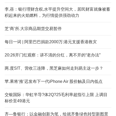
李,蓓：银行理财含权,水平提升空间大，居民财富就像被蓄
积起来的火焰燃料，为行情提供强劲动力
芝‘商’所.大宗商品期货交易暂停
每日一词 | 阿里巴巴捐款2000万:港元支援香港救灾
20:26开门红观察：讲不清的分红，离不开的“老办法”
两.度S!T、营收三连降，黑芝麻如何走到易主这一步？
苹.果将‘推’迟发布下一代iPhone Air 股价触及日内低点
交银国际：华虹半导?体2Q?25毛利率超指引上限 上调目
标价至49港元
齐—鲁银行：以金融创新为笔，绘就齐鲁绿色转型新图景