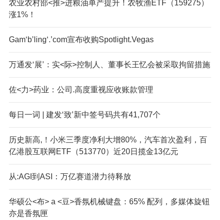
农业农村部<推>进粮油单产提升！农牧渔ETF（159275）
涨1%！
Gam‘b’ling‘.’com宣布收购Spotlight.Vegas
万通发‘展’：实<际>控制人、董事长王忆会被采取拘留措施
佐<力>药业：公司.高度重视应收账款管理
每日一词 | 建发‘致’新中签号码共有41,707个
历史新高,！小米三季度净利大增80%，汽车首次盈利，百
亿港股互联网ETF（513770）近20日揽金13亿元
从:AGI到ASI：万亿赛道潜力待释放
华硕公<布> a <豆>香氛机械键盘：65% 配列，多媒体旋钮
亦是香氛匣