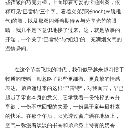
些褶皱的巧克力棒，上面印着可爱的卡通图案，依
稀可见“巴雷特”三个字。看着弟弟那张noch(未脱稚
气)的脸，以及那双闪烁着期待🔥与分享光芒的眼
睛，我几乎是下意识地接了过来。这，就是故事的
开端，一个关于“巴雷特”与“姐姐”的，充满烟火气的
温情瞬间。
在这个节奏飞快的时代，我们似乎越来越习惯于
物质的馈赠，却忽略了那些更细微、更真挚的情感
表达。弟弟递过来的这根“巴雷特”，对我而言，早已
超越了零食本身的意义。它承载着一份纯粹的🔥分
享欲，一份不求回报的关爱，一份属于童年最朴素
的快乐。在那个午后，阳光透过窗户洒在地板上，
空气中弥漫着淡淡的书香和弟弟身上特有的奶香