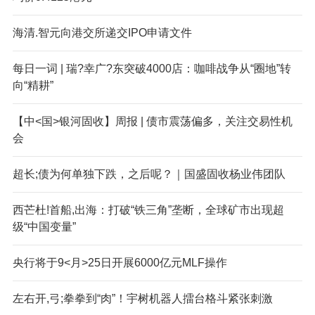
海清.智元向港交所递交IPO申请文件
每日一词 | 瑞?幸广?东突破4000店：咖啡战争从“圈地”转
向“精耕”
【中<国>银河固收】周报 | 债市震荡偏多，关注交易性机
会
超长;债为何单独下跌，之后呢？｜国盛固收杨业伟团队
西芒杜!首船,出海：打破“铁三角”垄断，全球矿市出现超
级“中国变量”
央行将于9<月>25日开展6000亿元MLF操作
左右开,弓;拳拳到“肉”！宇树机器人擂台格斗紧张刺激