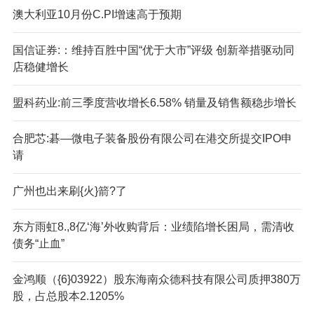
澳大利亚10月份C.PI增速高于预期
国信证券:：维持百胜中国“优于大市”评级 创新举措驱动同
店稳健增长
盟科药业:前三季度营收增长6.58% 销量及销售额稳步增长
合肥芯:碁—微电子装备股份有限公司在港交所提交IPO申
请
广州也出来刷{火}箭?了
东方雨虹8.,8亿‘海’外收购背后：业绩陷增长困局，需清收
债务“止血”
金鸿顺（{6}03922）股东海南众德科技有限公司质押380万
股，占总股本2.1205%