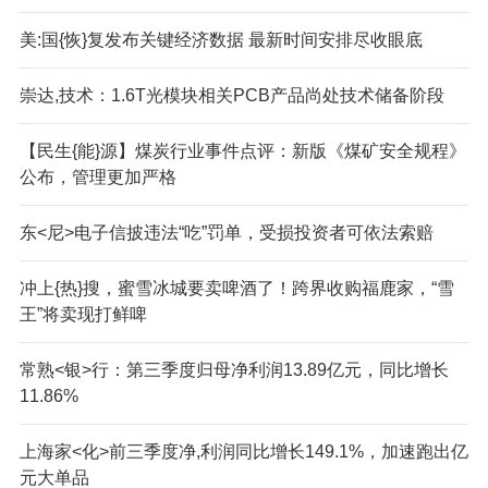
美:国{恢}复发布关键经济数据 最新时间安排尽收眼底
崇达,技术：1.6T光模块相关PCB产品尚处技术储备阶段
【民生{能}源】煤炭行业事件点评：新版《煤矿安全规程》
公布，管理更加严格
东<尼>电子信披违法“吃”罚单，受损投资者可依法索赔
冲上{热}搜，蜜雪冰城要卖啤酒了！跨界收购福鹿家，“雪
王”将卖现打鲜啤
常熟<银>行：第三季度归母净利润13.89亿元，同比增长
11.86%
上海家<化>前三季度净,利润同比增长149.1%，加速跑出亿
元大单品