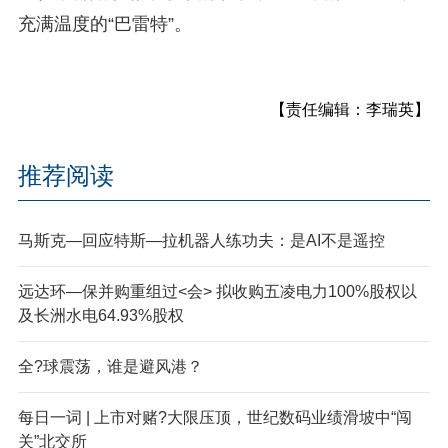
充满温度的“巴雷特”。
【责任编辑：李瑞英】
推荐阅读
马斯克—回应特斯—拉机器人练功夫：是AI不是遥控
远达环—保并购重组过<会> 拟收购五凌电力100%股权以
及长洲水电64.93%股权
全?球震荡，谁是避风港？
每日一词 | 上市对赌?大限压顶，世纪数码业绩滑坡中“闯
关”北交所