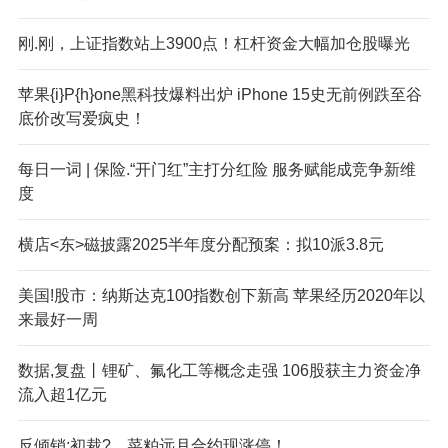
刚.刚，上证指数站上3900点！杠杆资金大幅加仓股曝光
苹果{i}P{h}one黑科技爆料出炉 iPhone 15史无前例跌至谷
底价改写爱疯史！
每日一词 | 保险.“开门红”主打分红险 服务赋能成竞争新维
度
横店<东>磁披露2025半年度分配预案：拟10派3.8元
美国!股市：纳斯达克100指数创下新高 苹果经历2020年以
来最好一周
数据,复盘丨锂矿、氟化工等概念走强 106股获主力资金净
流入超1亿元
反倾销;初裁?，菜粕远月合约现涨停！