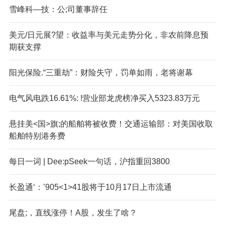
雪峰科—技：公;司董事辞任
美元/日元展?望：收益率与美元走势分化，非农前降息预
期获支撑
阳光保险.“三重劫”：财险失守，罚单如雨，老将谢幕
电气风电跌16.61%: !营业部龙虎榜净买入5323.83万元
悬挂美<国>旗;的船舶将被收费！交通运输部：对美国收取
船舶特别港务费
每日一词 | Dee:pSeek一句话，沪指重回3800
长盈通‘：’905<1>41股将于10月17日上市流通
尾盘;，直线涨停！A股，发生了啥？