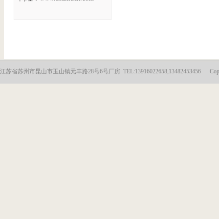
江苏省苏州市昆山市玉山镇元丰路28号6号厂房 TEL:13916022658,13482453456 Copyright