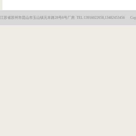
江苏省苏州市昆山市玉山镇元丰路28号6号厂房 TEL:13916022658,13482453456 Copyright