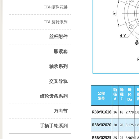
TBI-滚珠花键
TBI-旋转系列
丝杆附件
胀紧套
轴承系列
交叉导轨
齿轮齿条系列
万向节
手柄手轮系列