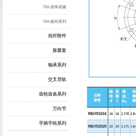
TBI-滚珠花键
TBI-旋转系列
丝杆附件
胀紧套
轴承系列
交叉导轨
齿轮齿条系列
万向节
手柄手轮系列