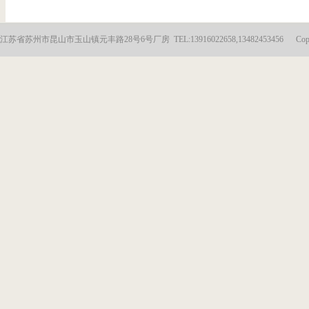
江苏省苏州市昆山市玉山镇元丰路28号6号厂房 TEL:13916022658,13482453456 Copyright